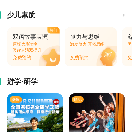
少儿素质
热门
双语故事表演
脑力与思维
i
原版优质读物
激发脑力 开拓思维
优
阅读表演双提升
免费预约
免费预约
免
游学·研学
暑假
限免