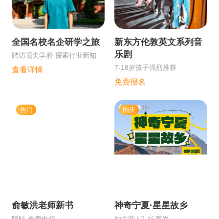
全国名校名企研学之旅
新东方伦敦英文系列音
乐剧
踏访顶尖学府·探索行业新知
7-18岁孩子强烈推荐
查看详情
免费报名
热门
国庆
俞敏洪老师新书
神奇宁夏·星星故乡
限时·免费申领
独立营 | 7-15周岁