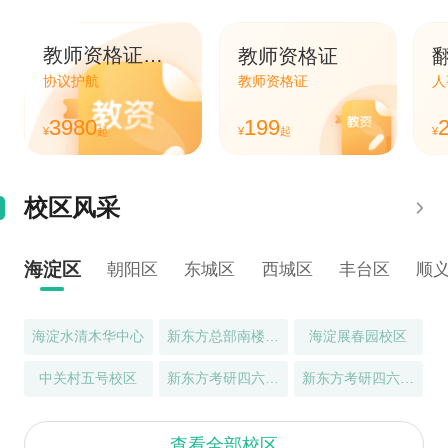
教师资格证笔面直通车
教师资格证
协议护航
教师资格证
人
3980
199
¥
起
¥
起
¥
校区风采
海淀区
朝阳区
东城区
西城区
丰台区
顺
海淀水清木华中心
新东方总部南楼中心
海淀展春园校区
中关村五号校区
新东方考研四六级（魏公村校区）
新东方考研四六级（知春路校区）
查看全部校区