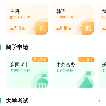
日语
韩语
能力考 N5-N1
TOPIK 1-6级
德
立即报名
立即报名
立
留学申请
多人关注
不出国门
多国联申
中外合办
多赛道不滑档
深造新选择
名
大学考试