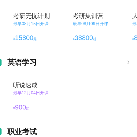
考研无忧计划
考研集训营
最早08月15日开课
最早08月09日开课
最
15800
38800
¥
起
¥
起
¥
英语学习
听说速成
最早12月04日开课
900
¥
起
职业考试