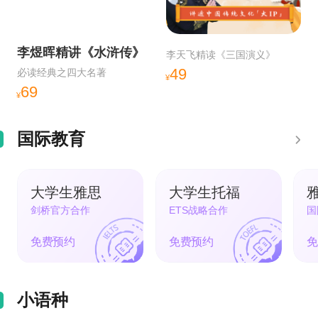
李煜晖精讲《水浒传》
李天飞精读《三国演义》
49
必读经典之四大名著
¥
69
¥
国际教育
大学生雅思
大学生托福
剑桥官方合作
ETS战略合作
国
免费预约
免费预约
免
小语种