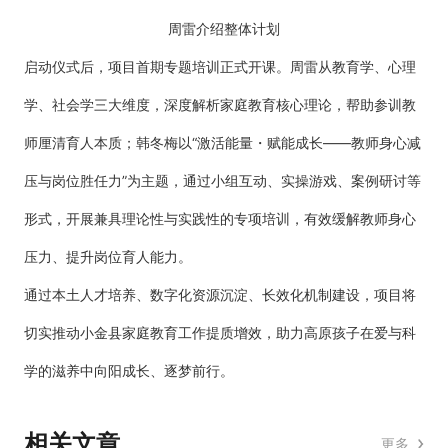
周雷介绍整体计划
启动仪式后，项目首期专题培训正式开课。周雷从教育学、心理
学、社会学三大维度，深度解析家庭教育核心理论，帮助参训教
师厘清育人本质；韩冬梅以“激活能量・赋能成长——教师身心减
压与岗位胜任力”为主题，通过小组互动、实操游戏、案例研讨等
形式，开展兼具理论性与实践性的专项培训，有效缓解教师身心
压力、提升岗位育人能力。
通过本土人才培养、数字化资源沉淀、长效化机制建设，项目将
切实推动小金县家庭教育工作提质增效，助力高原孩子在爱与科
学的滋养中向阳成长、逐梦前行。
相关文章
更多