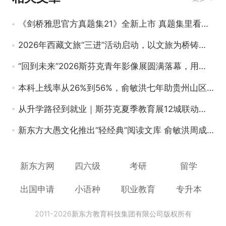
《剑桥雅思官方真题集21》全新上市 真题集里看雅思备考变迁
2026年西藏文旅“三进”活动启动，以文旅为桥铸牢中华民族共同体意识
“回到未来”2026斯芬克青年影像展圆满落幕，用光影叩问时代创作要义
本科上线率从26%到56%，俞敏洪七年助贵州山区县中“逆袭”
从升学路径到就业｜斯芬克夏季教育展12城联动，这次它真不一样！
新东方大愚文化推出“轻经典”阅读文库 俞敏洪周成刚齐助阵
新东方网
四六级
考研
留学
出国申请
小语种
职业教育
专升本
2011-2026新东方教育科技集团有限公司版权所有