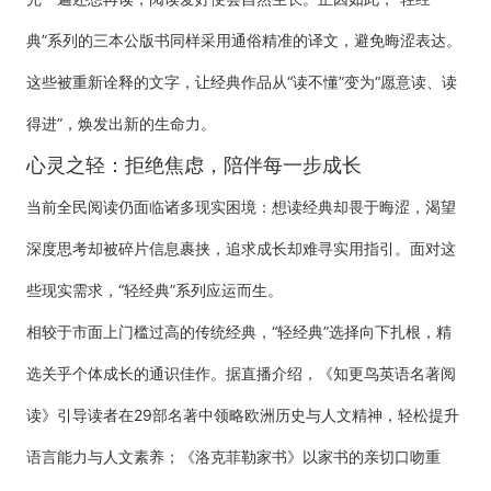
典”系列的三本公版书同样采用通俗精准的译文，避免晦涩表达。
这些被重新诠释的文字，让经典作品从“读不懂”变为“愿意读、读
得进”，焕发出新的生命力。
心灵之轻：拒绝焦虑，陪伴每一步成长
当前全民阅读仍面临诸多现实困境：想读经典却畏于晦涩，渴望
深度思考却被碎片信息裹挟，追求成长却难寻实用指引。面对这
些现实需求，“轻经典”系列应运而生。
相较于市面上门槛过高的传统经典，“轻经典”选择向下扎根，精
选关乎个体成长的通识佳作。据直播介绍，《知更鸟英语名著阅
读》引导读者在29部名著中领略欧洲历史与人文精神，轻松提升
语言能力与人文素养；《洛克菲勒家书》以家书的亲切口吻重