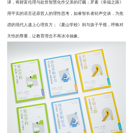
译，将财富伦理与处世智慧化作父亲的叮嘱；罗素《幸福之路》
用平实的语言还原哲人的理性思考，如睿智长者轻声交谈，为焦
虑的现代人递上心理良方；《夏山学校》则与孩子平视，呼唤对
天性的尊重，让教育理念不再冰冷抽象。