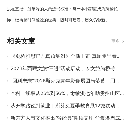
洪在直播中所阐释的大愚选书标准：每一本书都应成为跨越代
际、经得起时间检验的经典，随时可启卷，历久仍弥新。
相关文章
更多
《剑桥雅思官方真题集21》全新上市 真题集里看雅思备考变迁
2026年西藏文旅“三进”活动启动，以文旅为桥铸牢中华民族共同体意识
“回到未来”2026斯芬克青年影像展圆满落幕，用光影叩问时代创作要义
本科上线率从26%到56%，俞敏洪七年助贵州山区县中“逆袭”
从升学路径到就业｜斯芬克夏季教育展12城联动，这次它真不一样！
新东方大愚文化推出“轻经典”阅读文库 俞敏洪周成刚齐助阵