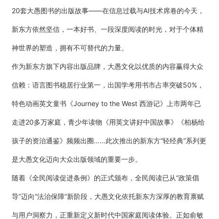
20套大愚图书的出版故事——在信息过载与AI技术席卷的今天，
新东方依然坚信，一本好书、一段深度阅读的时光，对于个体精
神世界的塑造，拥有不可替代的力量。
作为新东方旗下内容出版品牌，大愚文化以优质的内容赢得大众
信赖：语言图书稳居行业第一，出国学考用书市占率突破50%，
特色动画英文童书《Journey to the West 西游记》上市两年已
走进20多万家庭，青少年读物《用英文讲好中国故事》《柏杨给
孩子的资治通鉴》频频出圈……此次推出的新东方“轻经典”系列更
是大愚文化迈向大众出版领域的重要一步。
随着《全民阅读促进条例》的正式颁布，全民阅读已从“政策倡
导”迈向“法治保障”新阶段，大愚文化依托新东方深厚的教育禀赋
与用户洞察力，正重新定义新时代中国家庭阅读体验。正如俞敏