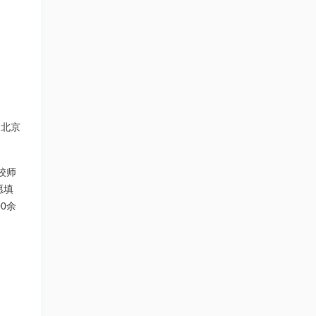
到北京
校师
愿填
0余