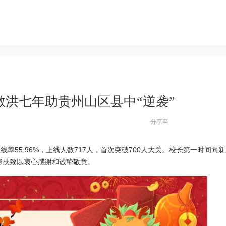
俞敏洪七年助贵州山区县中“逆袭”
分享至
率55.96%，上线人数717人，首次突破700人大关。校长第一时间向
帮扶致以衷心感谢和诚挚敬意。