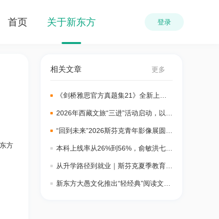
首页
关于新东方
登录
相关文章
更多
《剑桥雅思官方真题集21》全新上市
真题集里看雅思备考变迁
2026年西藏文旅“三进”活动启动，以文
旅为桥铸牢中华民族共同体意识
“回到未来”2026斯芬克青年影像展圆满
落幕，用光影叩问时代创作要义
新东方
本科上线率从26%到56%，俞敏洪七年
助贵州山区县中“逆袭”
从升学路径到就业｜斯芬克夏季教育展
12城联动，这次它真不一样！
新东方大愚文化推出“轻经典”阅读文库
俞敏洪周成刚齐助阵