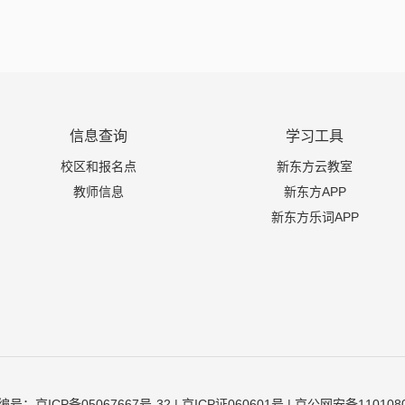
信息查询
学习工具
校区和报名点
新东方云教室
教师信息
新东方APP
新东方乐词APP
编号：
京ICP备05067667号-32
| 京ICP证060601号 |
京公网安备1101080