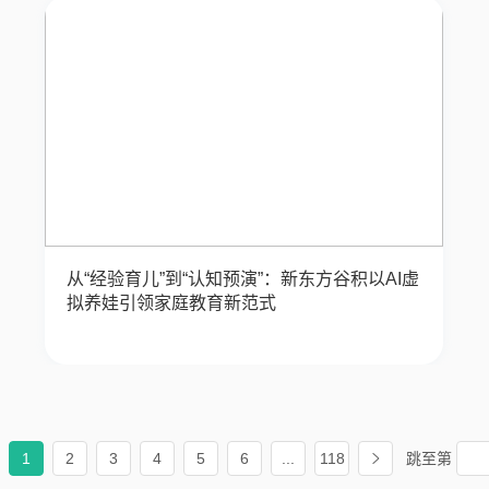
从“经验育儿”到“认知预演”：新东方谷积以AI虚
拟养娃引领家庭教育新范式
1
2
3
4
5
6
...
118
跳至
第