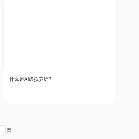
什么是AI虚拟养娃？
页