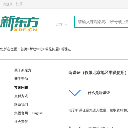
注册
请登录
北京
您所在位置：首页>帮助中心>常见问题>听课证
关于新东方
听课证（仅限北京地区学员使用
关于新东方
新手帮助
注册流程
发展历程
常见问题
什么是听课证
学员号
选课流程
管理团队
支付方式
网上支付
▪ 听课证
网报流程
企业文化
联系我们
电子听课证是您进入教室、领取资料和
校区电话
现场支付
一卡通
校区和报名网点查询
集团官网
旗下品牌
English
投诉建议
电话支付
社会责任
加入我们