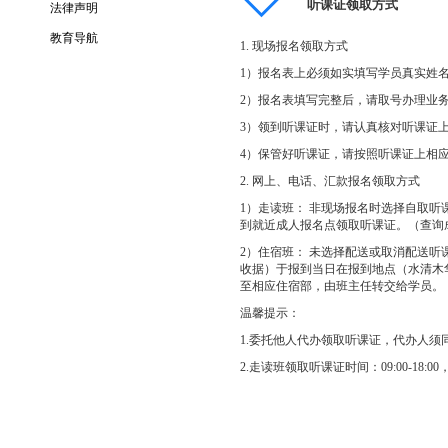
听课证领取方式
企业邮箱
汇款支付
法律声明
企业微博
教育导航
手机支付
1. 现场报名领取方式
1）报名表上必须如实填写学员真实姓
2）报名表填写完整后，请取号办理业
3）领到听课证时，请认真核对听课证
4）保管好听课证，请按照听课证上相
2. 网上、电话、汇款报名领取方式
1）走读班： 非现场报名时选择自取
到就近成人报名点领取听课证。（查询
2）住宿班： 未选择配送或取消配送
收据）于报到当日在报到地点（水清木
至相应住宿部，由班主任转交给学员。
温馨提示：
1.委托他人代办领取听课证，代办人须
2.走读班领取听课证时间：09:00-18:00，