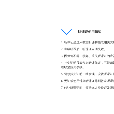
听课证使用须知
1. 听课证是进入教室听课和领取相
2. 班级结课后，听课证自动失效。
3. 因保管不善，损坏、丢失听课证
4. 挂失证明只能作为听课凭证，不
理取消挂失手续。
5. 冒领挂失证明一经发现，没收听课
6. 无证或使用过期听课证等到教室听
7. 转让听课证时，须持本人身份证