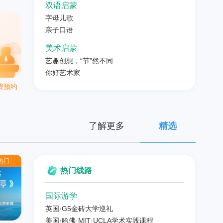
双语启蒙
字母儿歌
亲子口语
美术启蒙
艺趣创想，“节”然不同
你好艺术家
费预约
了解更多
精选
热门
热门线路
》
国际游学
英国·G5金砖大学巡礼
美国·哈佛·MIT·UCLA学术实践课程