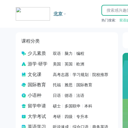
北京
热门搜索:
双语
课程分类
少儿素质
双语
脑力
编程
游学·研学
美国
英国
欧洲
文化课
高考志愿
学习规划
院校推荐
国际教育
托福
雅思
国际教育
小语种
日语
德语
法语
留学申请
硕士
多国联申
本科
大学考试
考研
四级
专升本
英语学习
听说速成
综合口语
商务英语