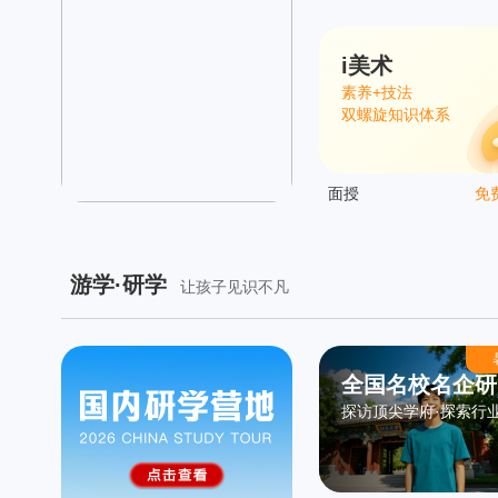
i美术
素养+技法
双螺旋知识体系
面授
免
游学·研学
让孩子见识不凡
全国名校名企研
探访顶尖学府·探索行
之旅