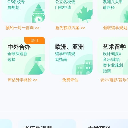
G5名校专
公立名校低
澳洲八大申
属规划
门槛申请
请路径
预约一对一咨询 >>
抢先获取方案 >>
领取留学规划 
热门
中外合办
欧洲、亚洲
艺术留学
全球深造新
留学申请规
设计/电影/
选择
划指南
音乐/建筑
类专业规划
指南
评估升学路径 >>
免费评估
设计/电影/音乐
类专业规划指