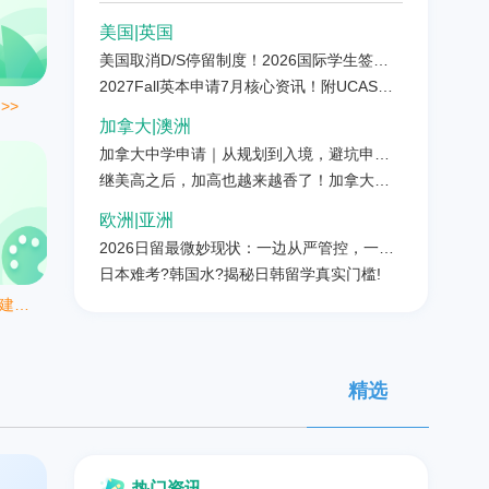
美国|英国
美国取消D/S停留制度！2026国际学生签证
新规全解析
2027Fall英本申请7月核心资讯！附UCAS数
>>
据与关键节点
加拿大|澳洲
加拿大中学申请｜从规划到入境，避坑申请
全攻略（家长必存）
继美高之后，加高也越来越香了！加拿大高
中申请详细攻略请收藏
欧洲|亚洲
2026日留最微妙现状：一边从严管控，一边
放开扩招
日本难考?韩国水?揭秘日韩留学真实门槛!
/建筑
南
精选
热门资讯