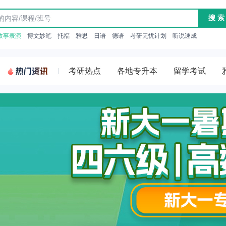
搜 索
故事表演
博文妙笔
托福
雅思
日语
德语
考研无忧计划
听说速成
考研热点
各地专升本
留学考试