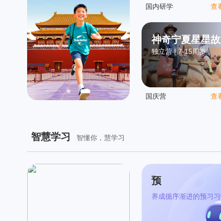
国内研学
查
神奇宁夏星星故
独立营 | 7-15周岁
国庆营
查
智慧学习
智懂你，慧学习
预
养成循序渐进的预习习