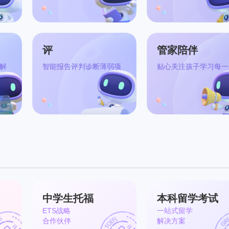
评
管家陪伴
解
智能报告评判诊断薄弱项
贴心关注孩子学习每一
中学生托福
本科留学考试
ETS战略
一站式留学
合作伙伴
解决方案