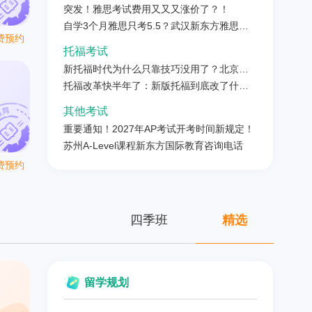
突发！雅思考试费用又又又涨价了？！
自学3个月雅思只考5.5？武汉新东方雅思封
费预约
闭营到底凭什么让人逆袭
托福考试
新托福时代为什么只靠技巧没用了？北京新
东方语法班才是出分的底层密码
托福改革快半年了：新版托福到底改了什
么？
其他考试
重要通知！2027年AP考试开考时间新规定！
苏州A-Level课程新东方国际教育咨询电话
费预约
四季班
精选
留学规划