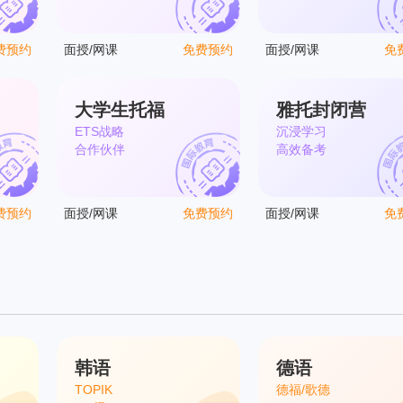
费预约
面授/网课
免费预约
面授/网课
免
大学生托福
雅托封闭营
ETS战略
沉浸学习
合作伙伴
高效备考
费预约
面授/网课
免费预约
面授/网课
免
韩语
德语
TOPIK
德福/歌德