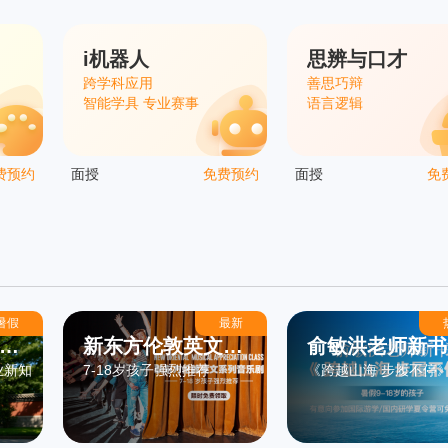
i机器人
思辨与口才
跨学科应用
善思巧辩
智能学具 专业赛事
语言逻辑
费预约
面授
免费预约
面授
免
暑假
最新
学
新东方伦敦英文系
俞敏洪老师新书
业新知
7-18岁孩子强烈推荐
《跨越山海 步履不停
列音乐剧