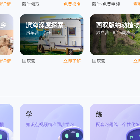
看详情
限时领取
免费报名
限时·免费申领
查
乡
滨海深度探索
西双版纳动植物
房车营 | 亲子
独立营 | 8-15周岁
考
看详情
国庆营
立即了解
国庆营
立
学
练
惯
知识点视频精准同步学习
配套习题线上个性化练