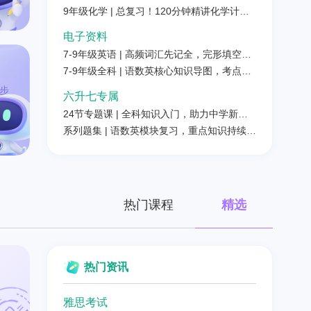
（含配套习题）
9年级化学 | 总复习！120分钟精讲化学计算
重难点
电子资料
7-9年级英语 | 高频词汇先记全，完形填空不
再难
7-9年级全科 | 语数英核心知识导图，考点难
点心中有数
步
六升七专属
24节专题课 | 全科知识入门，助力中学新成
长
系列题集 | 语数英模块复习，重点知识持续强
化（含题目解析）
热门课程
精选
热门资讯
雅思考试