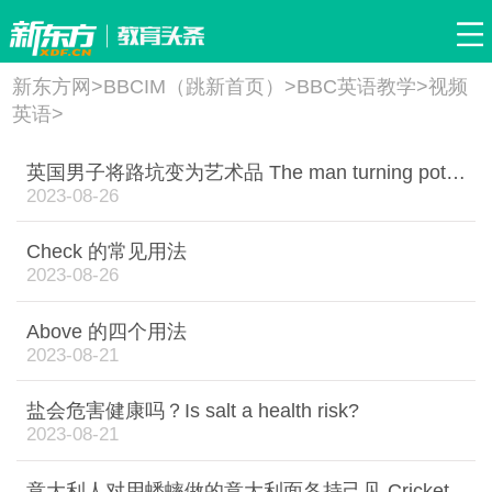
首页
考研
四六级
专升本
留学考试
新东方网
>
BBCIM（跳新首页）
>
BBC英语教学
>
视频
英语
>
托福
雅思
GRE
GMAT
留学申请
英语
英国男子将路坑变为艺术品 The man turning potholes into works of art
2023-08-26
Check 的常见用法
2023-08-26
Above 的四个用法
2023-08-21
盐会危害健康吗？Is salt a health risk?
2023-08-21
意大利人对用蟋蟀做的意大利面各持己见 Cricket pasta divides opinion in Italy