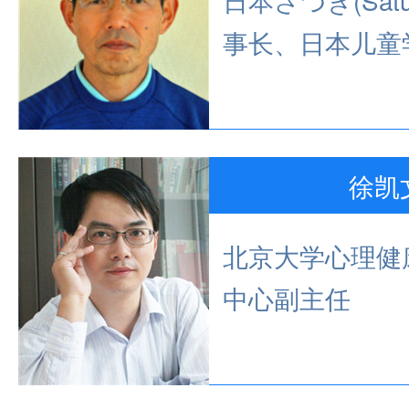
日本さつき(Sat
事长、日本儿童
徐凯
北京大学心理健
中心副主任