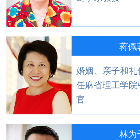
蒋佩
婚姻、亲子和礼
任麻省理工学院
官
林为